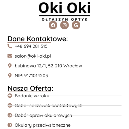
Dane Kontaktowe:
+48 694 281 515
salon@oki-oki.pl
Łubinowa 12/1, 52-210 Wrocław
NIP: 9171014203
Nasza Oferta:
Badanie wzroku
Dobór soczewek kontaktowych
Dobór opraw okularowych
Okulary przeciwsłoneczne