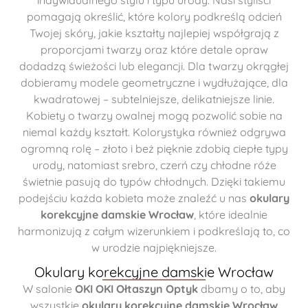
pomagają określić, które kolory podkreślą odcień
Twojej skóry, jakie kształty najlepiej współgrają z
proporcjami twarzy oraz które detale opraw
dodadzą świeżości lub elegancji. Dla twarzy okrągłej
dobieramy modele geometryczne i wydłużające, dla
kwadratowej – subtelniejsze, delikatniejsze linie.
Kobiety o twarzy owalnej mogą pozwolić sobie na
niemal każdy kształt. Kolorystyka również odgrywa
ogromną rolę – złoto i beż pięknie zdobią ciepłe typy
urody, natomiast srebro, czerń czy chłodne róże
świetnie pasują do typów chłodnych. Dzięki takiemu
podejściu każda kobieta może znaleźć u nas
okulary
korekcyjne damskie Wrocław
, które idealnie
harmonizują z całym wizerunkiem i podkreślają to, co
w urodzie najpiękniejsze.
Okulary korekcyjne damskie Wrocław
W salonie
OKI OKI Ołtaszyn Optyk
dbamy o to, aby
wszystkie
okulary korekcyjne damskie Wrocław