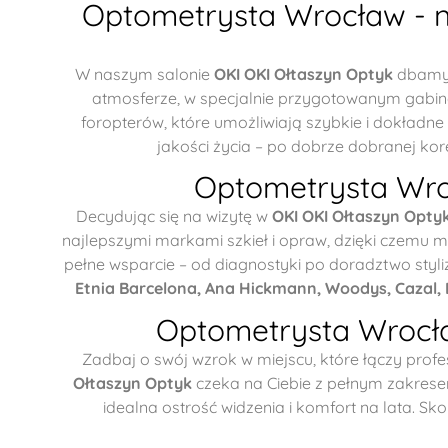
Optometrysta Wrocław - n
W naszym salonie
OKI OKI Ołtaszyn Optyk
dbamy o
atmosferze, w specjalnie przygotowanym gabi
foropterów, które umożliwiają szybkie i dokładn
jakości życia – po dobrze dobranej ko
Optometrysta Wroc
Decydując się na wizytę w
OKI OKI Ołtaszyn Opty
najlepszymi markami szkieł i opraw, dzięki czemu m
pełne wsparcie – od diagnostyki po doradztwo styl
Etnia Barcelona, Ana Hickmann, Woodys, Cazal,
Optometrysta Wrocł
Zadbaj o swój wzrok w miejscu, które łączy profe
Ołtaszyn Optyk
czeka na Ciebie z pełnym zakresem
idealna ostrość widzenia i komfort na lata. Sk