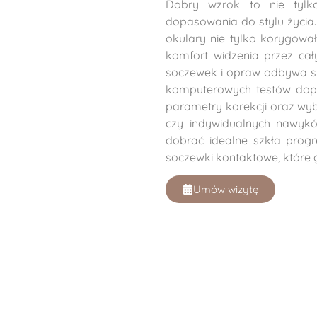
Dobry wzrok to nie tylko
dopasowania do stylu życia
okulary nie tylko korygowa
komfort widzenia przez cał
soczewek i opraw odbywa s
komputerowych testów dopa
parametry korekcji oraz wy
czy indywidualnych nawy
dobrać idealne szkła progr
soczewki kontaktowe, które
Umów wizytę