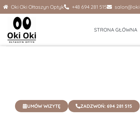
Oki Oki Ołtaszyn Optyk
+48 694 281 515
salon@oki-
STRONA GŁÓWNA
Optometrysta Wroc
Jeśli potrzebny Ci profesjonalny optometrysta Wroc
doradztwo i precyzyjny dobór okularów oraz soczew
UMÓW WIZYTĘ
ZADZWOŃ: 694 281 515