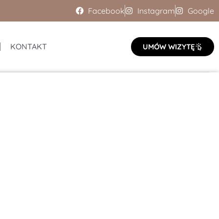
Facebook
Instagram
Google
KONTAKT
UMÓW WIZYTĘ
emy kompleksowe badanie wzroku, indywidualne