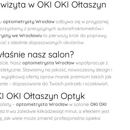
wizyta w OKI OKI Ołtaszyn
 u
optometrysty Wrocław
odbywa się w przyjaznej
rzystamy z precyzyjnych autorefraktometrów i
ysty we Wrocławiu
to pierwszy krok do poprawy
ikać z idealnie dopasowanych okularów.
łaśnie nasz salon?
jście. Nasz
optometrysta Wrocław
współpracuje z
estetyczne. Stawiamy na jakość, nowoczesny design i
 z wyjątkową ofertą opraw marek premium takich jak
enie – dopasowane do Twoich potrzeb i oczekiwań.
 OKI Ołtaszyn Optyk
alisty –
optometrysta Wrocław
w salonie
OKI OKI
trwa zaledwie kilkadziesiąt minut, a efektem jest
ię, jak wiele może zmienić profesjonalna opieka