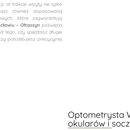
. W trakcie wizyty nie tylko
masz również dopasowaną
wych, które zagwarantują
ławiu – Ołtaszyn
poświęca
od tego, czy spędzasz długie
y potrzebujesz precyzyjnej
Optometrysta W
okularów i soc