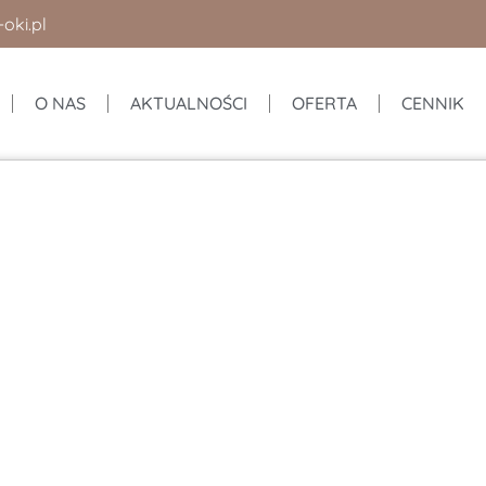
oki.pl
O NAS
AKTUALNOŚCI
OFERTA
CENNIK
ław
ław, zapraszamy do salonu OKI OKI Ołtaszyn Optyk. Oferuj
ek kontaktowych.