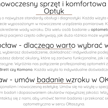
owoczesny sprzęt i komfortowa 
Optyk
 najwyższe standardy obsługi i diagnostyki. Każda wizyta
necie wyposażonym w nowoczesne urządzenia pomiarowe. Ko
e określenie wady wzroku. Dla wielu osób badanie u
optometr
rekcji pacjenci często odkrywają, jak duża różnica może wyn
ław - dlaczego warto wybrać w
k
, wybierasz doświadczenie, dokładność i indywidualne pode
ożesz dobrać okulary, które są zarówno funkcjonalne, jak i 
izacyjne. Wyróżnia nas połączenie profesjonalnej optometrii
 Brett czy Komono
. Każda wizyta to indywidualne doświadcz
aw - umów badanie wzroku w OKI
sjonalizm i nowoczesną estetykę. Umów się na wizytę u specj
 badań i dopasowaniem okularów najwyższej jakości. Wizyta 
ontaktuj się z nami, aby umówić termin badania i przekonać s
optometryczna w sercu Ołtaszyna.