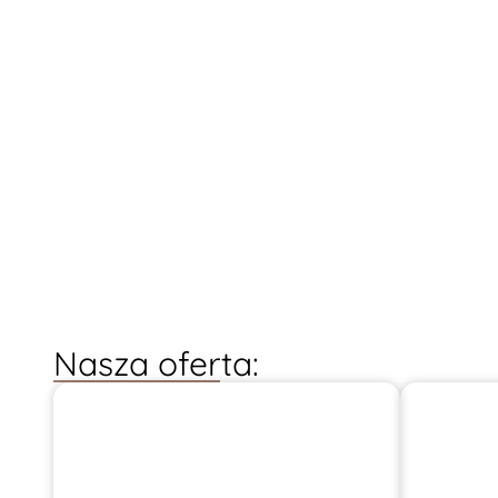
0
+
LAT DOŚWIADCZENIA
WY
Nasza oferta: